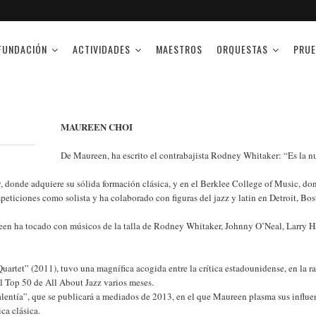
FUNDACIÓN
ACTIVIDADES
MAESTROS
ORQUESTAS
PRUE
MAUREEN CHOI
De Maureen, ha escrito el contrabajista Rodney Whitaker: “Es la nu
 donde adquiere su sólida formación clásica, y en el Berklee College of Music, don
ticiones como solista y ha colaborado con figuras del jazz y latin en Detroit, Bo
een ha tocado con músicos de la talla de Rodney Whitaker, Johnny O’Neal, Larry H
artet” (2011), tuvo una magnífica acogida entre la crítica estadounidense, en la r
l Top 50 de All About Jazz varios meses.
entía”, que se publicará a mediados de 2013, en el que Maureen plasma sus influen
ca clásica.