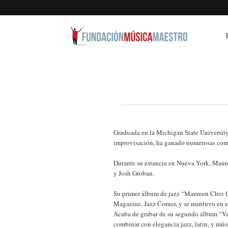
Graduada en la Michigan State University,
improvisación, ha ganado numerosas compe
Durante su estancia en Nueva York, Maur
y Josh Groban.
Su primer álbum de jazz “Maureen Choi Qu
Magazine, Jazz Corner, y se mantuvo en e
Acaba de grabar de su segundo álbum “Val
combinar con elegancia jazz, latin, y músi