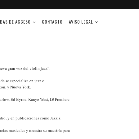
BAS DE ACCESO
CONTACTO
AVISO LEGAL
eva gran voz del violín jazz”.
de se especializa en jazz e
ston, y Nueva York.
arlow, Ed Byrne, Kanye West, DJ Premiere
adio, y en publicaciones como Jazziz
cias musicales y muestra su maestría para